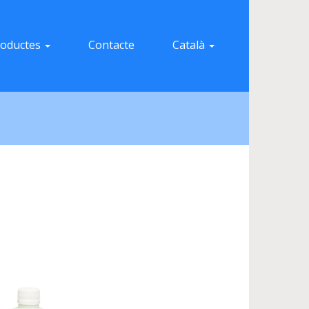
roductes
Contacte
Català