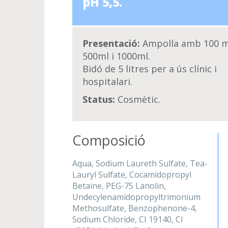
pH 5,5.
Presentació:
Ampolla amb 100 m
500ml i 1000ml.
Bidó de 5 litres per a ús clínic i
hospitalari.
Status:
Cosmètic.
Composició
Aqua, Sodium Laureth Sulfate, Tea-
Lauryl Sulfate, Cocamidopropyl
Betaine, PEG-75 Lanolin,
Undecylenamidopropyltrimonium
Methosulfate, Benzophenone-4,
Sodium Chloride, CI 19140, CI