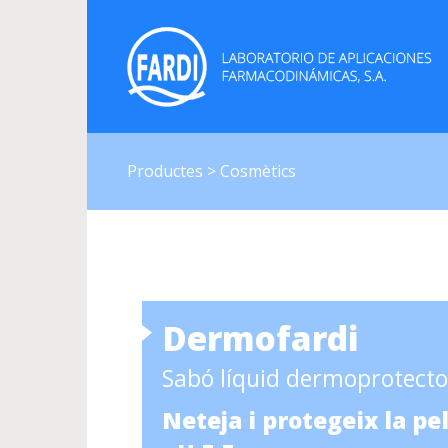
Productes > Cosmètics
Dermofardi
Sabó líquid dermoprotecto
Neteja i protegeix la pel