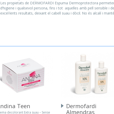
Les propietats de DERMOFARDI Espuma Dermoprotectora permeten que
d’higiene i qualsevol persona, fins i tot aquelles amb pell sensible 
excel·lents resultats, deixant el cabell suau i dòcil. No és alcalí i manté l
ndina Teen
Dermofardi
Almendras
ema decolorant Extra suau – Sense