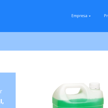
Empresa
P
r
l,