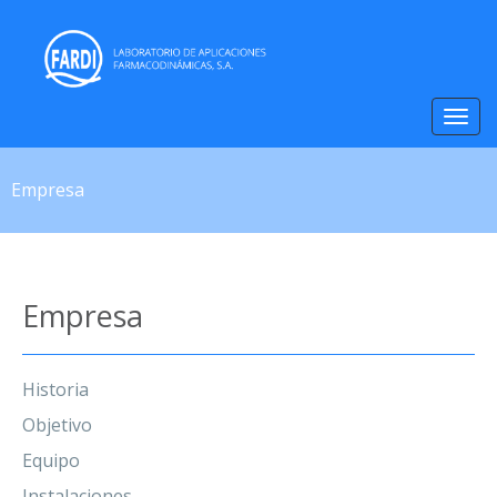
Toggl
navig
Empresa
Empresa
Historia
Objetivo
Equipo
Instalaciones